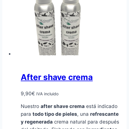
opciones
se
pueden
elegir
en
la
página
de
producto
After shave crema
9,90
€
IVA incluido
Nuestro
after shave crema
está indicado
para
todo tipo de pieles
, una
refrescante
y regenerada
crema natural para después