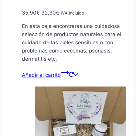
El
El
35,90
€
32,30
€
IVA incluido
precio
precio
En esta caja encontraras una cuidadosa
original
actual
selección de productos naturales para el
era:
es:
cuidado de las pieles sensibles o con
35,90€.
32,30€.
problemas como eccemas, psoriasis,
dermatitis etc.
Añadir al carrito