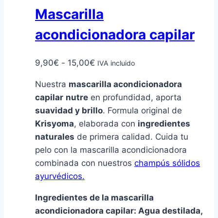
Mascarilla
acondicionadora capilar
Rango
9,90
€
-
15,00
€
IVA incluido
de
Nuestra
mascarilla acondicionadora
precios:
capilar
nutre
en profundidad, aporta
desde
suavidad y brillo
. Formula original de
9,90€
Krisyoma
, elaborada con
ingredientes
hasta
naturales
de primera calidad. Cuida tu
15,00€
pelo con la mascarilla acondicionadora
combinada con nuestros
champús sólidos
ayurvédicos.
Ingredientes de la mascarilla
acondicionadora capilar:
Agua destilada,