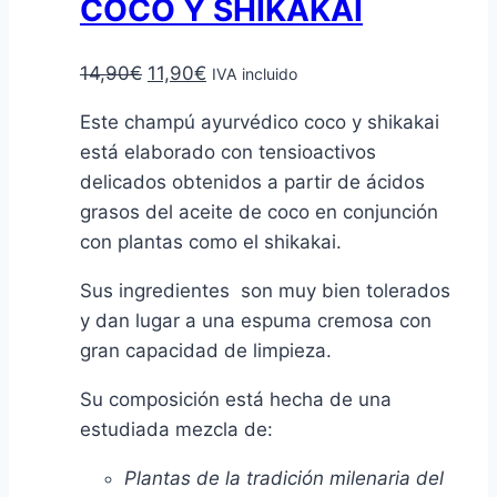
COCO Y SHIKAKAI
El
El
14,90
€
11,90
€
IVA incluido
precio
precio
Este champú ayurvédico coco y shikakai
original
actual
está elaborado con tensioactivos
era:
es:
delicados obtenidos a partir de ácidos
14,90€.
11,90€.
grasos del aceite de coco en conjunción
con plantas como el shikakai.
Sus ingredientes son muy bien tolerados
y dan lugar a una espuma cremosa con
gran capacidad de limpieza.
Su composición está hecha de una
estudiada mezcla de:
Plantas de la tradición milenaria del