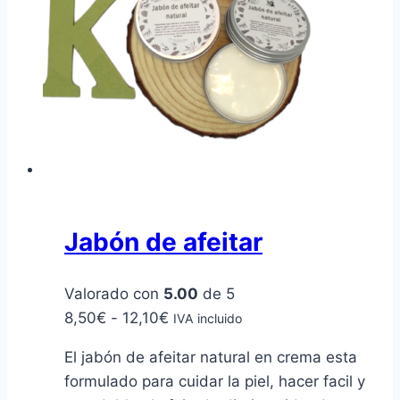
Jabón de afeitar
Valorado con
5.00
de 5
Rango
8,50
€
-
12,10
€
IVA incluido
de
El jabón de afeitar natural en crema esta
precios:
formulado para cuidar la piel, hacer facil y
desde