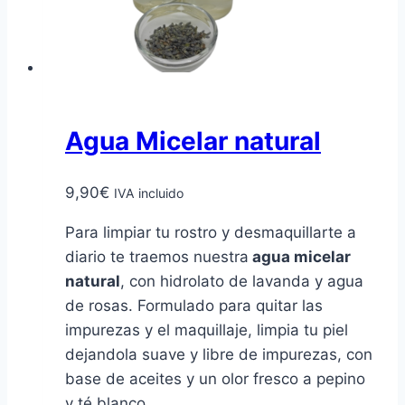
en
la
página
de
producto
Agua Micelar natural
9,90
€
IVA incluido
Para limpiar tu rostro y desmaquillarte a
diario te traemos nuestra
agua micelar
natural
, con hidrolato de lavanda y agua
de rosas. Formulado para quitar las
impurezas y el maquillaje, limpia tu piel
dejandola suave y libre de impurezas, con
base de aceites y un olor fresco a pepino
y té blanco.