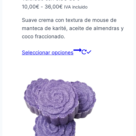
Rango
10,00
€
-
36,00
€
IVA incluido
de
Suave crema con textura de mouse de
precios:
manteca de karité, aceite de almendras y
desde
coco fraccionado.
10,00€
hasta
Este
Seleccionar opciones
36,00€
producto
tiene
múltiples
variantes.
Las
opciones
se
pueden
elegir
en