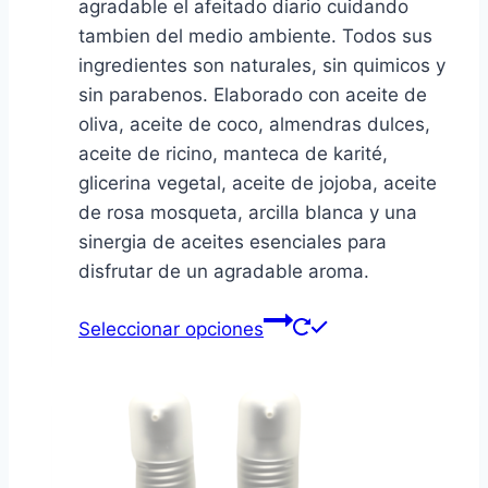
agradable el afeitado diario cuidando
8,50€
tambien del medio ambiente. Todos sus
hasta
ingredientes son naturales, sin quimicos y
12,10€
sin parabenos. Elaborado con aceite de
oliva, aceite de coco, almendras dulces,
aceite de ricino, manteca de karité,
glicerina vegetal, aceite de jojoba, aceite
de rosa mosqueta, arcilla blanca y una
sinergia de aceites esenciales para
disfrutar de un agradable aroma.
Este
Seleccionar opciones
producto
tiene
múltiples
variantes.
Las