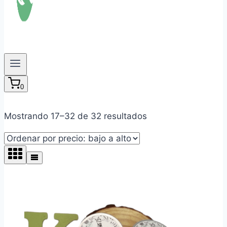
0
Ordenado
Mostrando 17–32 de 32 resultados
por
precio:
bajo
a
alto