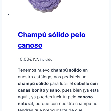
la
página
de
producto
Champú sólido pelo
canoso
10,00
€
IVA incluido
Tenemos nuevo
champú sólido
en
nuestro catálogo, nos pedisteis un
champú sólido
para lucir el
cabello con
canas
bonito y sano
, pues bien ¡ya está
aquí! , ya puedes lucir tu pelo
canoso
natural
, porque con nuestro champú no
tendrás que preocuparte de que