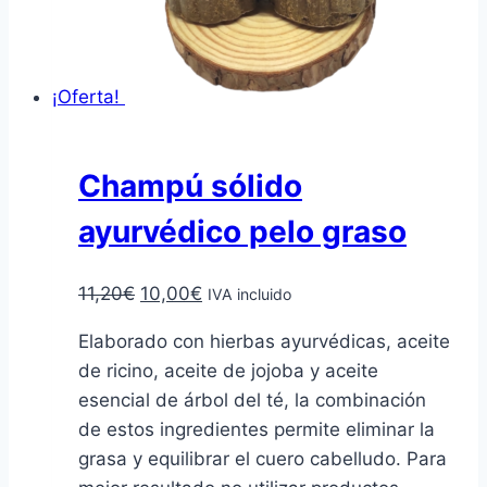
¡Oferta!
Champú sólido
ayurvédico pelo graso
El
El
11,20
€
10,00
€
IVA incluido
precio
precio
Elaborado con hierbas ayurvédicas, aceite
original
actual
de ricino, aceite de jojoba y aceite
era:
es:
esencial de árbol del té, la combinación
11,20€.
10,00€.
de estos ingredientes permite eliminar la
grasa y equilibrar el cuero cabelludo. Para