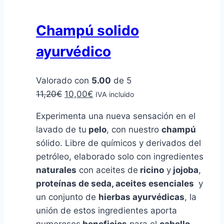
Champú solido
ayurvédico
Valorado con
5.00
de 5
El
El
11,20
€
10,00
€
IVA incluido
precio
precio
Experimenta una nueva sensación en el
original
actual
lavado de tu
pelo
, con nuestro
champú
era:
es:
sólido. Libre de químicos y derivados del
11,20€.
10,00€.
petróleo, elaborado solo con ingredientes
naturales
con aceites de
ricino
y
jojoba
,
proteínas de seda, aceites esenciales
y
un conjunto de
hierbas ayurvédicas
, la
unión de estos ingredientes aporta
numerosos
beneficios
para el
cabello
,