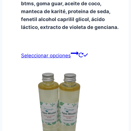
btms, goma guar, aceite de coco,
manteca de karité, proteina de seda,
fenetil alcohol caprilil glicol, ácido
láctico, extracto de violeta de genciana.
Este
Seleccionar opciones
producto
tiene
múltiples
variantes.
Las
opciones
se
pueden
elegir