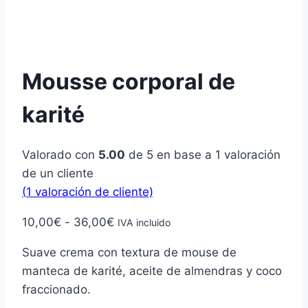
Mousse corporal de
karité
Valorado con
5.00
de 5 en base a
1
valoración
de un cliente
(
1
valoración de cliente)
Rango
10,00
€
-
36,00
€
IVA incluido
de
Suave crema con textura de mouse de
precios:
manteca de karité, aceite de almendras y coco
desde
fraccionado.
10,00€