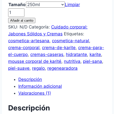
hasta
Tamaño
Limpiar
36,00€
Mousse
corporal
Añadir al carrito
de
SKU:
N/D
Categoría:
Cuidado corporal:
karité
Jabones Sólidos y Cremas
Etiquetas:
cantidad
cosmetica-artesana
,
cosmetica-natural
,
crema-corporal
,
crema-de-karite
,
crema-para-
el-cuerpo
,
cremas-caseras
,
hidratante
,
karite
,
mousse corporal de karité
,
nutritiva
,
piel-sana
,
piel-suave
,
regalo
,
regenearadora
Descripción
Información adicional
Valoraciones (1)
Descripción