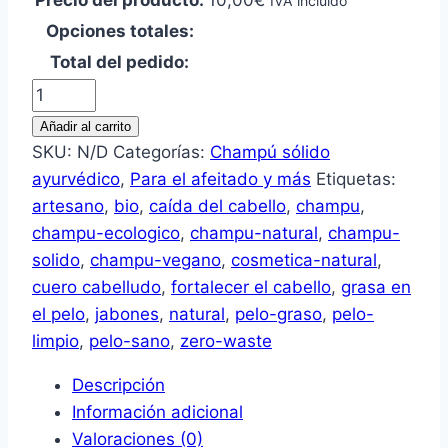
Precio del producto:
10,00
€
IVA incluido
Opciones totales:
Total del pedido:
Champú
sólido
Añadir al carrito
ayurvédico
SKU:
N/D
Categorías:
Champú sólido
pelo
ayurvédico
,
Para el afeitado y más
Etiquetas:
graso
artesano
,
bio
,
caída del cabello
,
champu
,
cantidad
champu-ecologico
,
champu-natural
,
champu-
solido
,
champu-vegano
,
cosmetica-natural
,
cuero cabelludo
,
fortalecer el cabello
,
grasa en
el pelo
,
jabones
,
natural
,
pelo-graso
,
pelo-
limpio
,
pelo-sano
,
zero-waste
Descripción
Información adicional
Valoraciones (0)