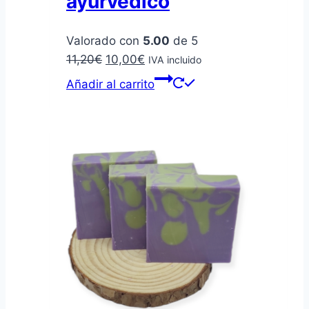
ayurvédico
Valorado con
5.00
de 5
El
El
11,20
€
10,00
€
IVA incluido
precio
precio
Añadir al carrito
original
actual
era:
es:
11,20€.
10,00€.