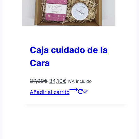
Caja cuidado de la
Cara
El
El
37,90
€
34,10
€
IVA incluido
precio
precio
Añadir al carrito
original
actual
era:
es:
37,90€.
34,10€.