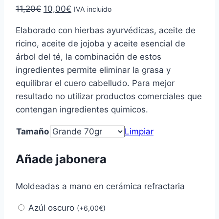
El
El
11,20
€
10,00
€
IVA incluido
precio
precio
Elaborado con hierbas ayurvédicas, aceite de
original
actual
ricino, aceite de jojoba y aceite esencial de
era:
es:
árbol del té, la combinación de estos
11,20€.
10,00€.
ingredientes permite eliminar la grasa y
equilibrar el cuero cabelludo. Para mejor
resultado no utilizar productos comerciales que
contengan ingredientes quimicos.
Tamaño
Limpiar
Añade jabonera
Moldeadas a mano en cerámica refractaria
Azúl oscuro
(
+
6,00
€
)