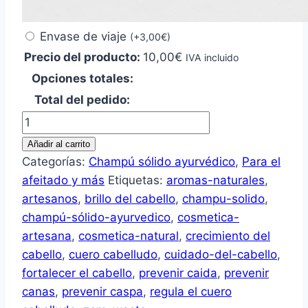
Envase de viaje
(
+
3,00
€
)
Precio del producto:
10,00
€
IVA incluido
Opciones totales:
Total del pedido:
Champú
solido
Añadir al carrito
ayurvédico
Categorías:
Champú sólido ayurvédico
,
Para el
cantidad
afeitado y más
Etiquetas:
aromas-naturales
,
artesanos
,
brillo del cabello
,
champu-solido
,
champú-sólido-ayurvedico
,
cosmetica-
artesana
,
cosmetica-natural
,
crecimiento del
cabello
,
cuero cabelludo
,
cuidado-del-cabello
,
fortalecer el cabello
,
prevenir caida
,
prevenir
canas
,
prevenir caspa
,
regula el cuero