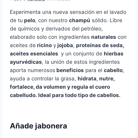
precio
precio
Experimenta una nueva sensación en el lavado
original
actual
de tu
pelo
, con nuestro
champú
sólido. Libre
era:
es:
de químicos y derivados del petróleo,
11,20€.
10,00€.
elaborado solo con ingredientes
naturales
con
aceites de
ricino
y
jojoba
,
proteínas de seda,
aceites esenciales
y un conjunto de
hierbas
ayurvédicas
, la unión de estos ingredientes
aporta numerosos
beneficios
para el
cabello
,
ayuda a controlar la grasa,
hidrata
,
nutre,
fortalece, da volumen y regula el cuero
cabelludo. Ideal para todo tipo de cabellos.
Añade jabonera