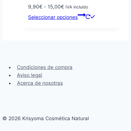
Rango
9,90
€
-
15,00
€
IVA incluido
de
Este
Seleccionar opciones
precios:
producto
desde
tiene
9,90€
múltiples
hasta
variantes.
15,00€
Las
opciones
Condiciones de compra
se
Aviso legal
pueden
Acerca de nosotras
elegir
en
la
página
de
© 2026 Krisyoma Cosmética Natural
producto