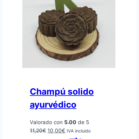
Champú solido
ayurvédico
Valorado con
5.00
de 5
El
El
11,20
€
10,00
€
IVA incluido
precio
precio