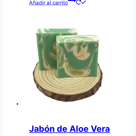
Añadir al carrito
original
actual
era:
es:
11,20€.
10,00€.
Jabón de Aloe Vera