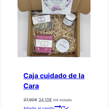
Caja cuidado de la
Cara
El
El
37,90
€
34,10
€
IVA incluido
precio
precio
Añadir al carrito