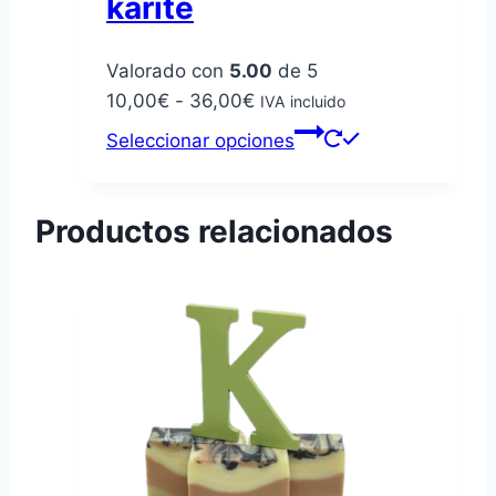
karité
Valorado con
5.00
de 5
Rango
10,00
€
-
36,00
€
IVA incluido
de
Este
Seleccionar opciones
precios:
producto
desde
tiene
10,00€
múltiples
Productos relacionados
hasta
variantes.
36,00€
Las
opciones
se
pueden
elegir
en
la
página