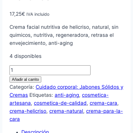
17,25
€
IVA incluido
Crema facial nutritiva de helicriso, natural, sin
quimicos, nutritiva, regeneradora, retrasa el
envejecimiento, anti-aging
4 disponibles
Crema
facial
Añadir al carrito
nutritiva
Categoría:
Cuidado corporal: Jabones Sólidos y
de
Cremas
Etiquetas:
anti-aging
,
cosmetica-
Helicriso
artesana
,
cosmetica-de-calidad
,
crema-cara
,
cantidad
crema-helicriso
,
crema-natural
,
crema-para-la-
cara
Descripción