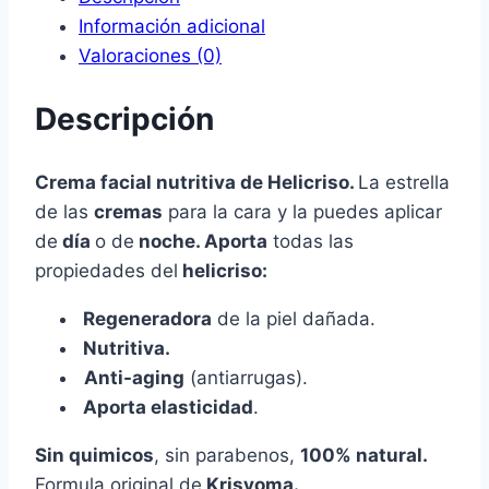
Información adicional
Valoraciones (0)
Descripción
Crema facial nutritiva de Helicriso.
La estrella
de las
cremas
para la cara y la puedes aplicar
de
día
o de
noche. Aporta
todas las
propiedades del
helicriso:
Regeneradora
de la piel dañada.
Nutritiva.
Anti-aging
(a
ntiarrugas).
Aporta elasticidad
.
Sin quimicos
, sin parabenos,
100% natural.
Formula original de
Krisyoma.