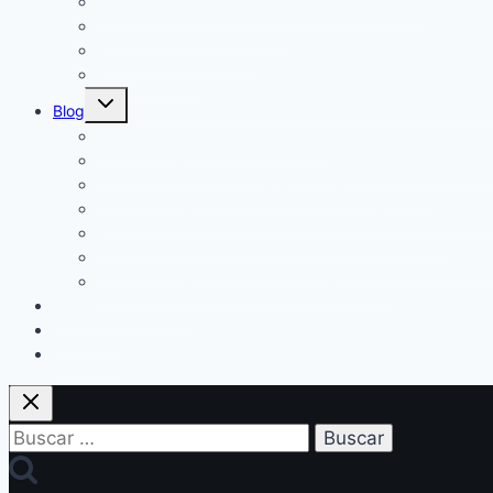
Cuidado corporal: Jabones Sólidos y Cremas
Champú sólido ayurvédico
Para el afeitado y más
Nuestros pack
Alternar
Blog
menú
hijo
Champú para cabello con canas
Como hacer Oleatos de plantas y flores en aceites veg
Beneficios de los aceites vegetales para la piel
Lo que debes saber sobre los aceites esenciales y com
Nuestro champú sólido con hierbas ayurvédicas
¿Por qué elegir jabones naturales frente a los industria
El guante kessa, el aliado de nuestra piel
Acerca de nosotras
Contacto
Mi cuenta
Buscar: