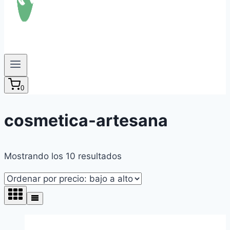
0
cosmetica-artesana
Ordenado
Mostrando los 10 resultados
por
precio:
bajo
a
alto