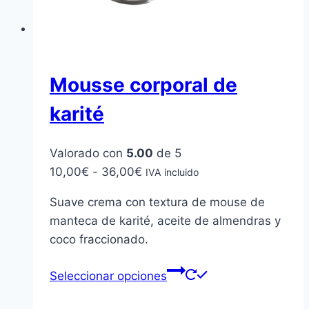
Mousse corporal de
karité
Valorado con
5.00
de 5
Rango
10,00
€
-
36,00
€
IVA incluido
de
Suave crema con textura de mouse de
precios:
manteca de karité, aceite de almendras y
desde
coco fraccionado.
10,00€
hasta
Este
Seleccionar opciones
36,00€
producto
tiene