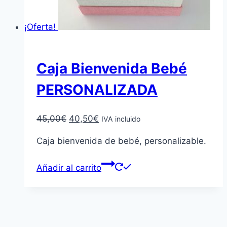
¡Oferta!
Caja Bienvenida Bebé
PERSONALIZADA
El
El
45,00
€
40,50
€
IVA incluido
precio
precio
Caja bienvenida de bebé, personalizable.
original
actual
era:
es:
Añadir al carrito
45,00€.
40,50€.