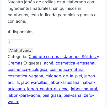
Nuestro jabón de arcillas esta elaborado con
ingredientes naturales, sin quimicos ni
parabenos, esta indicado para pieles grasas o
con acné.
4 disponibles
Jabón
de
Añadir al carrito
Arcillas
Categoría:
Cuidado corporal: Jabones Sólidos y
cantidad
Cremas
Etiquetas:
acné
,
cosmetica-artesanal
,
cosmetica-ecologica
,
cosmetica-natural
,
cosmetica-vegana
,
cuidado-de-la-piel
,
jabon-
arcilla
,
jabon-arcillas
,
jabon-artesanal
,
jabon-
artesano
,
jabon-contra-el-acne
,
jabon-natural
,
jabon-para-acne
,
piel grasa
,
piel-sana
,
zero-
waste