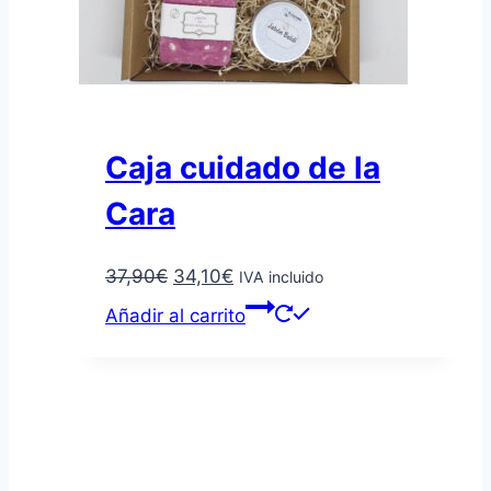
Caja cuidado de la
Cara
El
El
37,90
€
34,10
€
IVA incluido
precio
precio
Añadir al carrito
original
actual
era:
es:
37,90€.
34,10€.