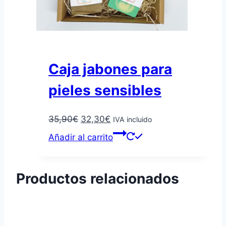
Caja jabones para
pieles sensibles
El
El
35,90
€
32,30
€
IVA incluido
precio
precio
Añadir al carrito
original
actual
era:
es:
35,90€.
32,30€.
Productos relacionados