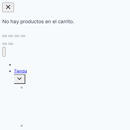
No hay productos en el carrito.
Home
Tienda
Alternar
menú
hijo
Cuidado
corporal:
Jabones
Sólidos
y
Cremas
Champú