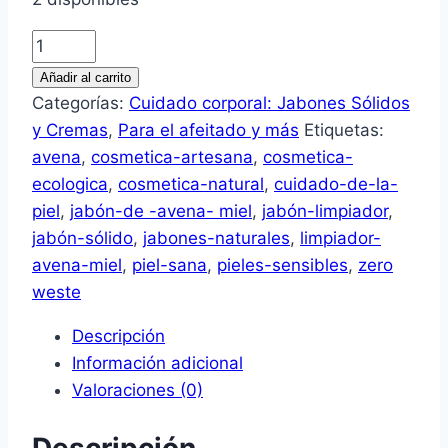
Jabón
de
Añadir al carrito
avena
Categorías:
Cuidado corporal: Jabones Sólidos
y
y Cremas
,
Para el afeitado y más
Etiquetas:
miel
avena
,
cosmetica-artesana
,
cosmetica-
cantidad
ecologica
,
cosmetica-natural
,
cuidado-de-la-
piel
,
jabón-de -avena- miel
,
jabón-limpiador
,
jabón-sólido
,
jabones-naturales
,
limpiador-
avena-miel
,
piel-sana
,
pieles-sensibles
,
zero
weste
Descripción
Información adicional
Valoraciones (0)