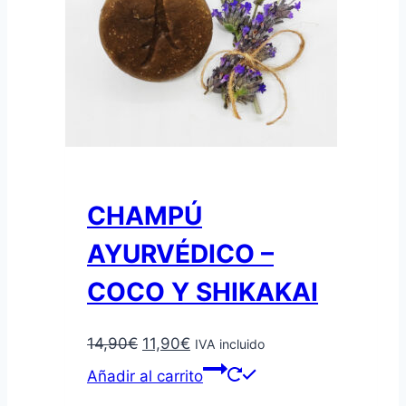
CHAMPÚ
AYURVÉDICO –
COCO Y SHIKAKAI
El
El
14,90
€
11,90
€
IVA incluido
precio
precio
Añadir al carrito
original
actual