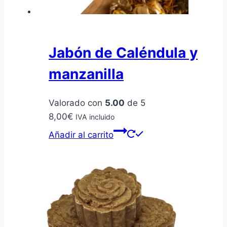
página
de
producto
Jabón de Caléndula y
manzanilla
Valorado con
5.00
de 5
8,00
€
IVA incluido
Añadir al carrito