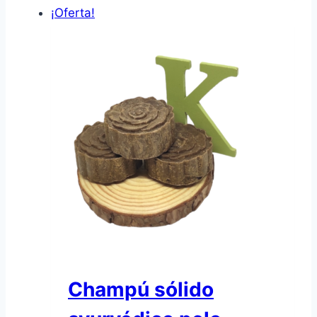
era:
es:
¡Oferta!
14,90€.
11,90€.
Champú sólido