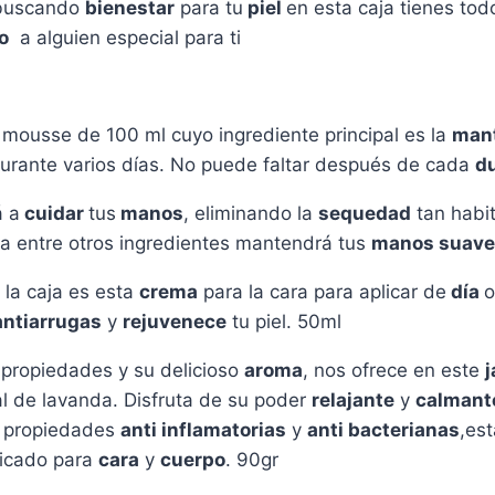
 buscando
bienestar
para tu
piel
en esta caja tienes tod
o
a alguien especial para ti
 mousse de 100 ml cuyo ingrediente principal es la
mant
urante varios días. No puede faltar después de cada
d
á a
cuidar
tus
manos
, eliminando la
sequedad
tan habit
a entre otros ingredientes mantendrá tus
manos suave
e la caja es esta
crema
para la cara para aplicar de
día
o
antiarrugas
y
rejuvenece
tu piel. 50ml
propiedades y su delicioso
aroma
, nos ofrece en este
ial de lavanda. Disfruta de su poder
relajante
y
calmant
e propiedades
anti inflamatorias
y
anti bacterianas
,est
dicado para
cara
y
cuerpo
. 90gr