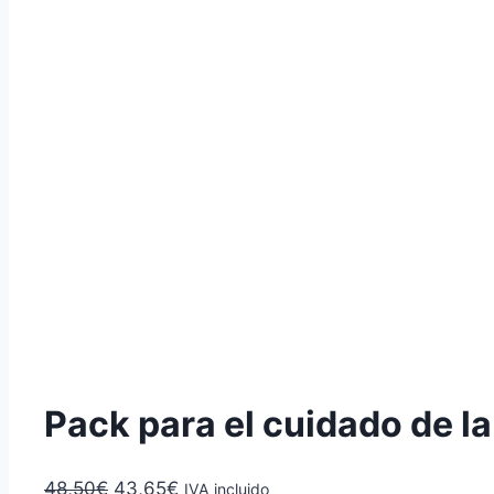
Pack para el cuidado de la
El
El
48,50
€
43,65
€
IVA incluido