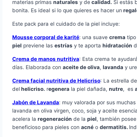
materias primas
naturales
y de
calidad.
Si estás
bonita. Es ideal si lo que quieres es hacer un
regal
Este pack para el cuidado de la piel incluye:
Mousse corporal de karité
: una suave
crema
tipo
piel
previene las
estrías
y te aporta
hidratación
d
Crema de manos nutritiva
: Esta crema te ayudar
días. Elaborada con
aceite de oliva
,
lavanda
y ure
Crema facial nutritiva de Helicriso
: La estrella d
del
helicriso.
r
egenera
la piel dañada,
nutre
, es
Jabón de Lavanda
: muy valorada por sus muchas 
lavanda en oliva virgen, coco, soja y aceite esenc
acelera la
regeneración
de la
piel
, también pose
beneficioso para pieles con
acné
o
dermatitis.
In