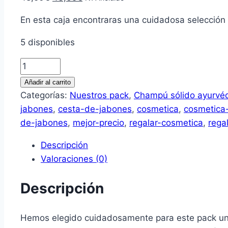
precio
precio
En esta caja encontraras una cuidadosa selección 
original
actual
era:
es:
5 disponibles
48,50€.
43,65€.
Pack
para
Añadir al carrito
el
Categorías:
Nuestros pack
,
Champú sólido ayurvé
cuidado
jabones
,
cesta-de-jabones
,
cosmetica
,
cosmetica
de
de-jabones
,
mejor-precio
,
regalar-cosmetica
,
rega
la
Descripción
piel
Valoraciones (0)
cantidad
Descripción
Hemos elegido cuidadosamente para este pack una