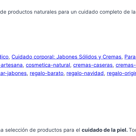
de productos naturales para un cuidado completo de la 
dico
,
Cuidado corporal: Jabones Sólidos y Cremas
,
Para
-artesana
,
cosmetica-natural
,
cremas-caseras
,
cremas-
lar-jabones
,
regalo-barato
,
regalo-navidad
,
regalo-origi
 selección de productos para el
cuidado de la piel.
To