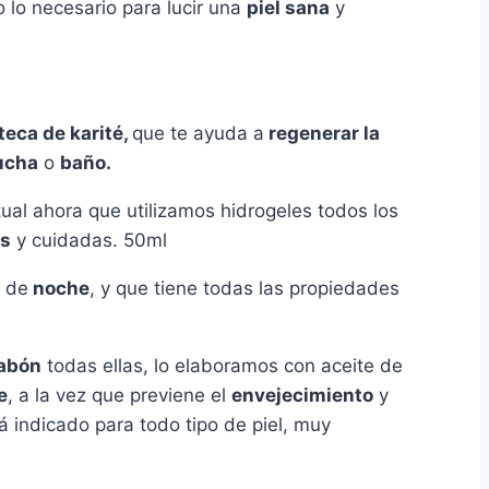
o lo necesario para lucir una
piel sana
y
eca de karité,
que te ayuda a
regenerar la
ucha
o
baño.
ual ahora que utilizamos hidrogeles todos los
s
y cuidadas. 50ml
 de
noche
, y que tiene todas las propiedades
jabón
todas ellas, lo elaboramos con aceite de
e
, a la vez que previene el
envejecimiento
y
á indicado para todo tipo de piel, muy