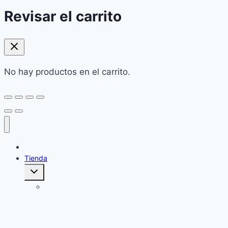
Revisar el carrito
No hay productos en el carrito.
Home
Tienda
Alternar
menú
hijo
Cuidado
corporal:
Jabones
Sólidos