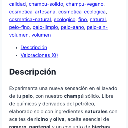
calidad
,
champu-solido
,
champu-vegano
,
cosmetica-artesana
,
cosmetica-ecologica
,
cosmetica-natural
,
ecologico
,
fino
,
natural
,
pelo-fino
,
pelo-limpio
,
pelo-sano
,
pelo-sin-
volumen
,
volumen
Descripción
Valoraciones (0)
Descripción
Experimenta una nueva sensación en el lavado
de tu
pelo
, con nuestro
champú
sólido. Libre
de químicos y derivados del petróleo,
elaborado solo con ingredientes
naturales
con
aceites de
ricino
y
oliva
, aceite esencial de
romero
,
pantenol
y un conjunto de
hierbas