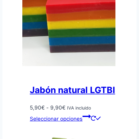
Jabón natural LGTBI
Rango
5,90
€
-
9,90
€
IVA incluido
de
Este
Seleccionar opciones
precios:
producto
desde
tiene