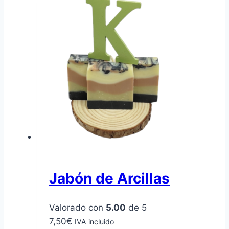
5,90€
múltiples
hasta
variantes.
9,90€
Las
opciones
se
pueden
elegir
en
la
página
de
producto
Jabón de Arcillas
Valorado con
5.00
de 5
7,50
€
IVA incluido