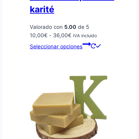
karité
Valorado con
5.00
de 5
Rango
10,00
€
-
36,00
€
IVA incluido
de
Este
Seleccionar opciones
precios:
producto
desde
tiene
10,00€
múltiples
hasta
variantes.
36,00€
Las
opciones
se
pueden
elegir
en
la