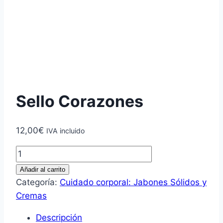
Sello Corazones
12,00
€
IVA incluido
Sello
Corazones
Añadir al carrito
cantidad
Categoría:
Cuidado corporal: Jabones Sólidos y
Cremas
Descripción