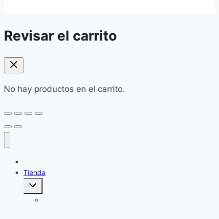
Revisar el carrito
No hay productos en el carrito.
Home
Tienda
Alternar
menú
hijo
Cuidado
corporal: