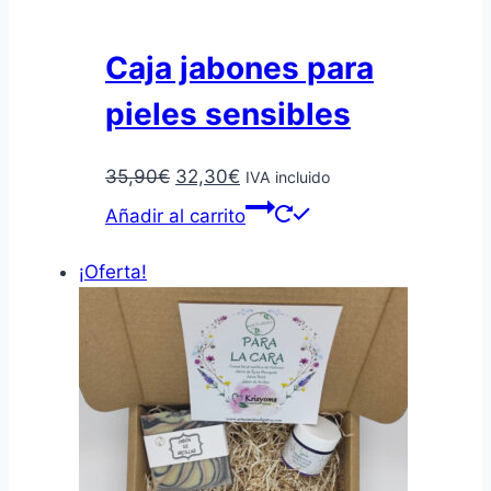
Caja jabones para
pieles sensibles
El
El
35,90
€
32,30
€
IVA incluido
precio
precio
Añadir al carrito
original
actual
era:
es:
¡Oferta!
35,90€.
32,30€.