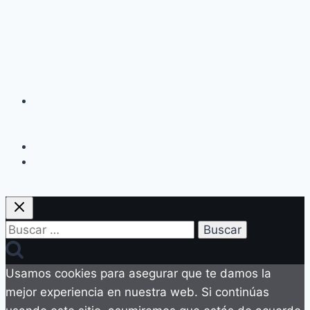
kessa,
el
aliado
de
nuestra
piel
Acerca
de
nosotras
Contacto
Mi
cuenta
Buscar:
Usamos cookies para asegurar que te damos la
mejor experiencia en nuestra web. Si continúas