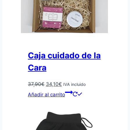
Caja cuidado de la
Cara
El
El
37,90
€
34,10
€
IVA incluido
precio
precio
Añadir al carrito
original
actual
era:
es:
37,90€.
34,10€.