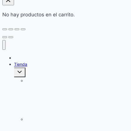
No hay productos en el carrito.
Home
Tienda
Alternar
menú
hijo
Cuidado
corporal:
Jabones
Sólidos
y
Cremas
Champú
sólido