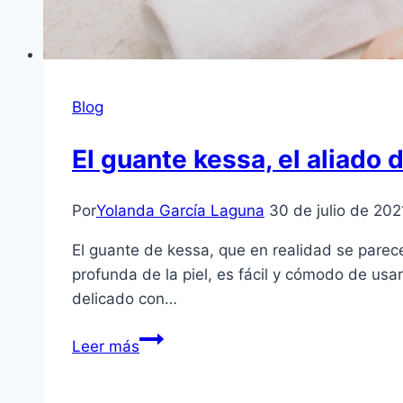
Blog
El guante kessa, el aliado 
Por
Yolanda García Laguna
30 de julio de 202
El guante de kessa, que en realidad se parec
profunda de la piel, es fácil y cómodo de us
delicado con…
El
Leer más
guante
kessa,