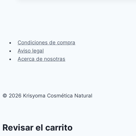
el
aliado
de
nuestra
piel
Condiciones de compra
Aviso legal
Acerca de nosotras
© 2026 Krisyoma Cosmética Natural
Revisar el carrito