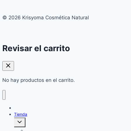
© 2026 Krisyoma Cosmética Natural
Revisar el carrito
No hay productos en el carrito.
Home
Tienda
Alternar
menú
hijo
Cuidado