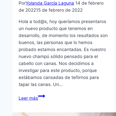
Por
Yolanda García Laguna
14 de febrero
de 2022
15 de febrero de 2022
Hola a tod@s, hoy queríamos presentaros
un nuevo producto que tenemos en
desarrollo, de momento los resultados son
buenos, las personas que lo hemos
probado estamos encantadas. Es nuestro
nuevo champú sólido pensado para el
cabello con canas. Nos decidimos a
investigar para este producto, porque
estábamos cansadas de teñirnos para
tapar las canas. Un…
Champú
Leer más
para
cabello