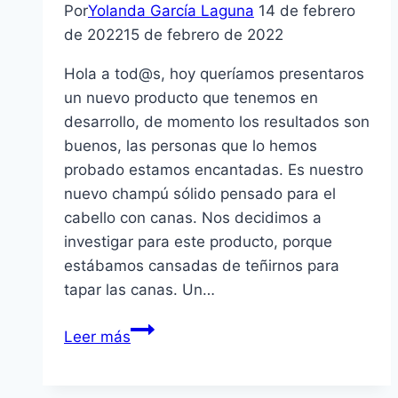
Por
Yolanda García Laguna
14 de febrero
de 2022
15 de febrero de 2022
Hola a tod@s, hoy queríamos presentaros
un nuevo producto que tenemos en
desarrollo, de momento los resultados son
buenos, las personas que lo hemos
probado estamos encantadas. Es nuestro
nuevo champú sólido pensado para el
cabello con canas. Nos decidimos a
investigar para este producto, porque
estábamos cansadas de teñirnos para
tapar las canas. Un…
Champú
Leer más
para
cabello