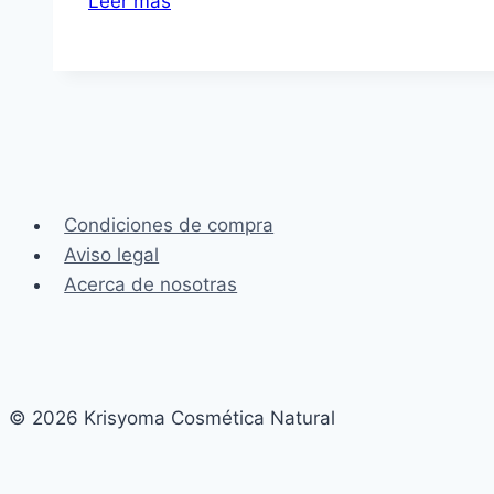
Leer más
de
los
aceites
vegetales
para
la
piel
Condiciones de compra
Aviso legal
Acerca de nosotras
© 2026 Krisyoma Cosmética Natural