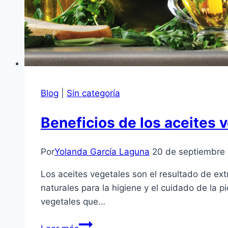
Blog
|
Sin categoría
Beneficios de los aceites v
Por
Yolanda García Laguna
20 de septiembre
Los aceites vegetales son el resultado de ext
naturales para la higiene y el cuidado de la p
vegetales que…
Beneficios