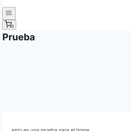
0
Prueba
esto es una prueba para el home