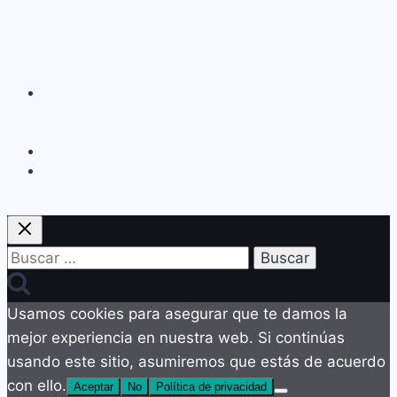
aliado
de
nuestra
piel
Acerca
de
nosotras
Contacto
Mi
cuenta
Buscar:
Usamos cookies para asegurar que te damos la
mejor experiencia en nuestra web. Si continúas
usando este sitio, asumiremos que estás de acuerdo
con ello.
Aceptar
No
Política de privacidad