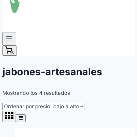
0
jabones-artesanales
Ordenado
Mostrando los 4 resultados
por
precio:
bajo
a
alto