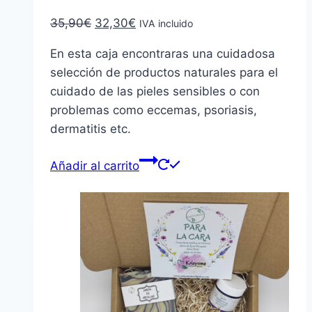
El
El
35,90
€
32,30
€
IVA incluido
precio
precio
En esta caja encontraras una cuidadosa
original
actual
selección de productos naturales para el
era:
es:
cuidado de las pieles sensibles o con
35,90€.
32,30€.
problemas como eccemas, psoriasis,
dermatitis etc.
Añadir al carrito