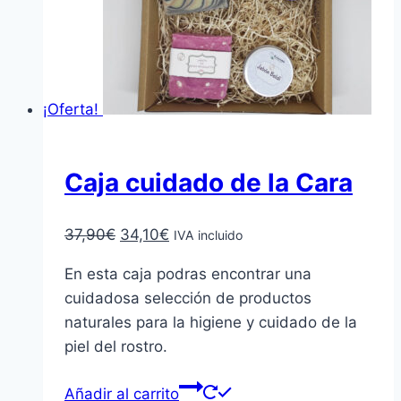
¡Oferta!
Caja cuidado de la Cara
El
El
37,90
€
34,10
€
IVA incluido
precio
precio
En esta caja podras encontrar una
original
actual
cuidadosa selección de productos
era:
es:
naturales para la higiene y cuidado de la
37,90€.
34,10€.
piel del rostro.
Añadir al carrito