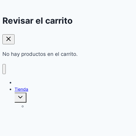
Revisar el carrito
No hay productos en el carrito.
Home
Tienda
Alternar
menú
hijo
Cuidado
corporal:
Jabones
Sólidos
y