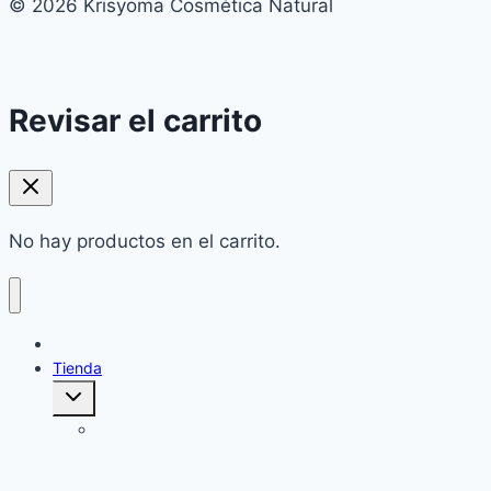
© 2026 Krisyoma Cosmética Natural
Revisar el carrito
No hay productos en el carrito.
Home
Tienda
Alternar
menú
hijo
Cuidado
corporal:
Jabones