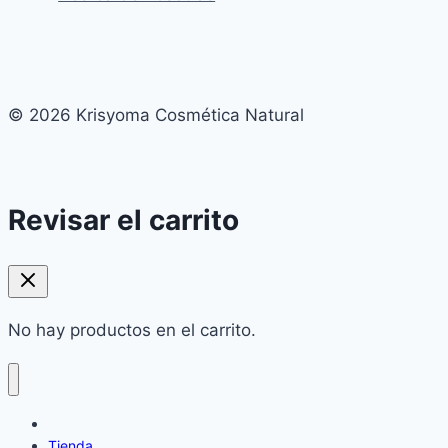
pueden
elegir
en
la
© 2026 Krisyoma Cosmética Natural
página
de
producto
Revisar el carrito
No hay productos en el carrito.
Home
Tienda