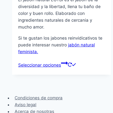
precios:
diversidad y la libertad, llena tu baño de
desde
color y buen rollo.
Elaborado con
5,90€
ingredientes naturales de cercania y
hasta
mucho amor.
9,90€
Si te gustan los jabones reinvidicativos te
puede interesar nuestro
jabón natural
feminista.
Este
Seleccionar opciones
producto
tiene
múltiples
variantes.
Las
Condiciones de compra
opciones
Aviso legal
se
Acerca de nosotras