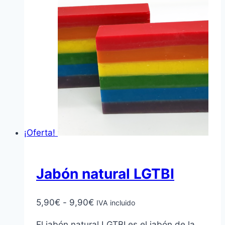
¡Oferta!
Jabón natural LGTBI
Rango
5,90
€
-
9,90
€
IVA incluido
de
El jabón natural LGTBI es el jabón de la