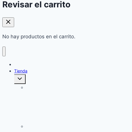
Revisar el carrito
No hay productos en el carrito.
Home
Tienda
Alternar
menú
hijo
Cuidado
corporal:
Jabones
Sólidos
y
Cremas
Champú